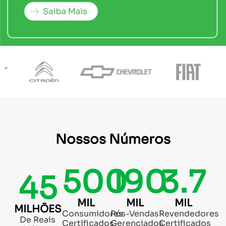
Nossos Números
500
190
3.7
45
MIL
MIL
MIL
MILHÕES
Consumidores
Pós-Vendas
Revendedores
De Reais
Certificados
Gerenciados
Certificados