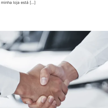
minha loja está […]
 de veículos seminovos: como
ador