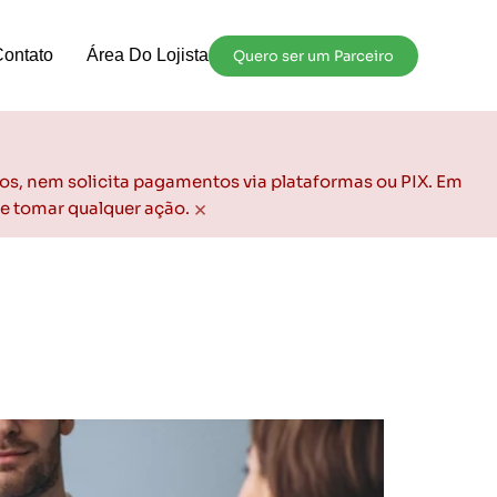
Contato
Área Do Lojista
Quero ser um Parceiro
os, nem solicita pagamentos via plataformas ou PIX. Em
×
de tomar qualquer ação.
as a evitar problemas e