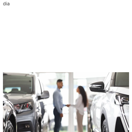
dia
Mais marcas, mais
competição, mais valor para
sua loja: o novo cenário de
seminovos no Brasil em
2025